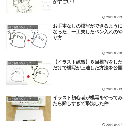
がすごい！
2019.05.23
お手本なしの模写ができるように
絵が描けるようになるまで
なった、一工夫したペン入れのや
り方
2019.05.20
【イラスト練習】８回模写をした
絵が描けるようになるまで
だけで模写が上達した方法を公開
2019.05.13
イラスト初心者が模写をやってみ
絵が描けるようになるまで
たら難しすぎて撃沈した件
2019.05.07