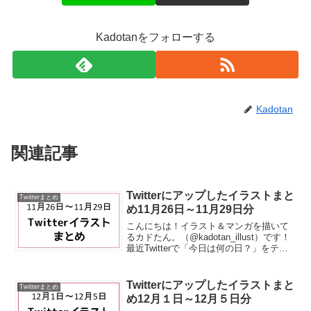
Kadotanをフォローする
Kadotan
関連記事
Twitterにアップしたイラストまと
Twitterまとめ
め11月26日～11月29日分
こんにちは！イラスト＆マンガを描いて
るカドたん。（@kadotan_illust）です！
最近Twitterで「今日は何の日？」をテー
マにイラストを描いています。今回の記
事はそのまとめです。ではどうぞ～11月
26日 いい風呂の日今日11月26...
Twitterにアップしたイラストまと
Twitterまとめ
め12月１日～12月５日分